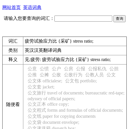
网站首页
英语词典
请输入您要查询的词汇：
词汇
疲劳试验应力比 {采矿} stress ratio;
类别
英汉汉英翻译词典
释义
见:
疲劳: 疲劳试验应力比 {采矿} stress ratio;
公意
公愤
公户
公房
公报
公报私仇
公担
公推
公摊
公敌
公敌行为
公教人员
公文
公文体 officialese;
公文包 portfolio;
公文套 jacket;
公文旅行 travel of documents; bureaucratic red-tape;
odyssey of official papers;
公文正本 office copy;
随便看
公文程式 forms and formulas of official documents;
公文纸 paper for copying documents
公文袋 document envelope;
公文递送箱 dispatch box;