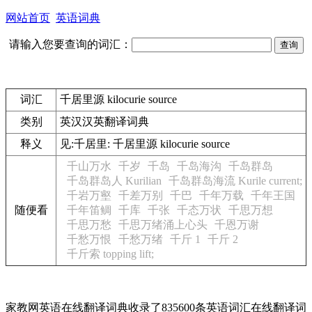
网站首页
英语词典
请输入您要查询的词汇：
词汇
千居里源 kilocurie source
类别
英汉汉英翻译词典
释义
见:
千居里: 千居里源 kilocurie source
千山万水
千岁
千岛
千岛海沟
千岛群岛
千岛群岛人 Kurilian
千岛群岛海流 Kurile current;
千岩万壑
千差万别
千巴
千年万载
千年王国
随便看
千年笛鲷
千库
千张
千态万状
千思万想
千思万愁
千思万绪涌上心头
千恩万谢
千愁万恨
千愁万绪
千斤 1
千斤 2
千斤索 topping lift;
家教网英语在线翻译词典收录了835600条英语词汇在线翻译词