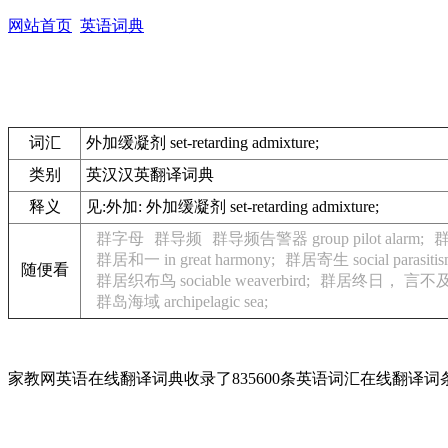
网站首页
英语词典
词汇
外加缓凝剂 set-retarding admixture;
类别
英汉汉英翻译词典
释义
见:
外加: 外加缓凝剂 set-retarding admixture;
群字母
群导频
群导频告警器 group pilot alarm;
群
群居和一 in great harmony;
群居寄生 social parasitis
随便看
群居织布鸟 sociable weaverbird;
群居终日， 言不
群岛海域 archipelagic sea;
家教网英语在线翻译词典收录了835600条英语词汇在线翻