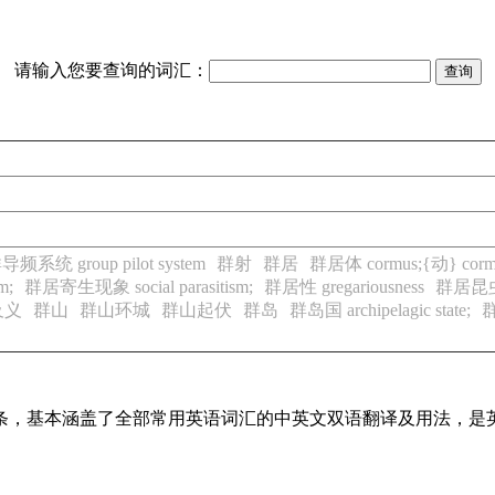
请输入您要查询的词汇：
导频系统 group pilot system
群射
群居
群居体 cormus;{动} corm
m;
群居寄生现象 social parasitism;
群居性 gregariousness
群居昆虫 s
及义
群山
群山环城
群山起伏
群岛
群岛国 archipelagic state;
群
译词条，基本涵盖了全部常用英语词汇的中英文双语翻译及用法，是