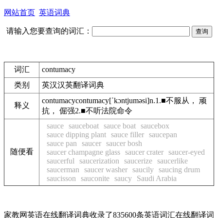
网站首页
英语词典
请输入您要查询的词汇：
词汇
contumacy
类别
英汉汉英翻译词典
contumacy
contumacy
[ˈkɔntjuməsi]
n.
1.
■
不服从， 顽
释义
抗， 倔强
2.
■
不听法院命令
sauce
sauceboat
sauce boat
saucebox
sauce dipping plant
sauce filler
saucepan
sauce pan
saucer
saucer bosh
随便看
saucer champagne glass
saucer crater
saucer-eyed
saucerful
saucerization
saucerize
saucerlike
saucerman
saucer washer
saucily
saucing drum
saucisson
sauconite
saucy
Saudi Arabia
家教网英语在线翻译词典收录了835600条英语词汇在线翻译词