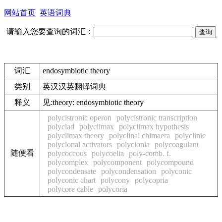
网站首页
英语词典
请输入您要查询的词汇：
词汇
endosymbiotic theory
类别
英汉汉英翻译词典
释义
见:
theory: endosymbiotic theory
polycistronic operon
polycistronic transcription
polyclad
polyclimax
polyclimax hypothesis
polyclimax theory
polyclinal chimaera
polyclinic
polyclonal activators
polyclonia
polycoagulant
随便看
polycoccous
polycoelia
poly-comb. f.
polycomplex
polycomponent
polycompound
polycondensate
polycondensation
polyconic
polyconic chart
polycony
polycopria
polycore cable
polycoria